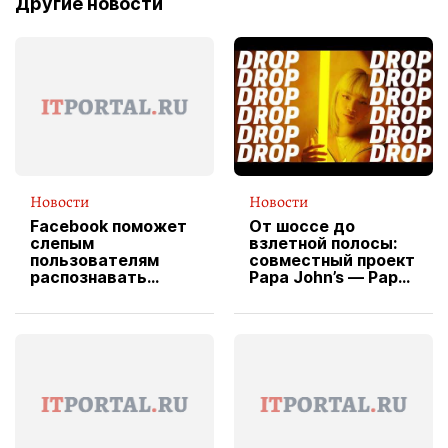
Другие новости
Новости
Новости
Facebook поможет
От шоссе до
слепым
взлетной полосы:
пользователям
совместный проект
распознавать
Papa John’s — Papa
изображения
X Cheddar —
вводит
эксклюзивную
форму водителя
службы доставки
пиццы