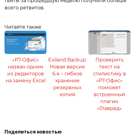
твиты за прошедшую неделю получили больше
всего ретвитов.
Читайте также
«Р7-Офис»
Exiland Backup:
Проверить
назван одним
Новая версия
текст на
из редакторов
6.4 – гибкое
стилистику в
на замену Excel
хранение
«Р7-Офис»
резервных
поможет
копий
встроенный
плагин
«Главред»
Поделиться новостью