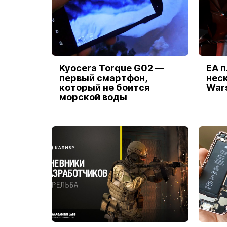
Kyocera Torque G02 —
EA 
первый смартфон,
неск
который не боится
Wars
морской воды