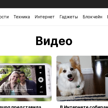
ости
Техника
Интернет
Гаджеты
Блокчейн
Видео
sung представила
В Интернете собира