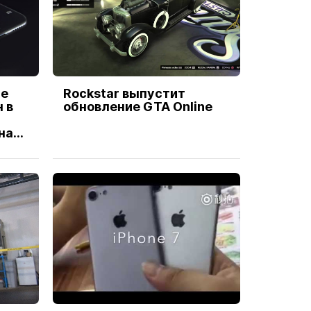
le
Rockstar выпустит
 в
обновление GTA Online
на