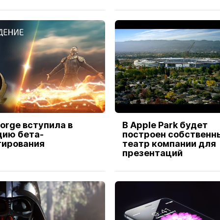
orge вступила в
В Apple Park будет
дию бета-
построен собственн
тирования
театр компании для
презентаций