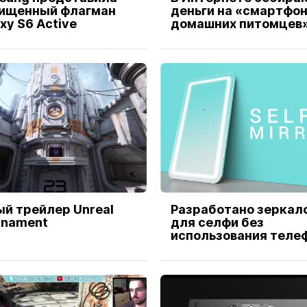
ищенный флагман
деньги на «смартфон
xy S6 Active
домашних питомцев
ый трейлер Unreal
Разработано зеркал
rnament
для селфи без
использования теле