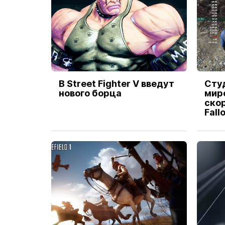
В Street Fighter V введут
Сту
нового борца
мир
ско
Fall