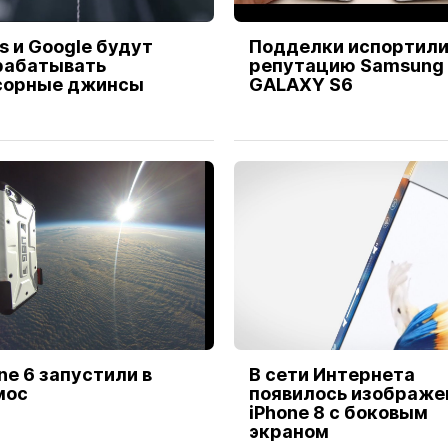
’s и Google будут
Подделки испортил
рабатывать
репутацию Samsung
сорные джинсы
GALAXY S6
ne 6 запустили в
В сети Интернета
мос
появилось изображе
iPhone 8 с боковым
экраном