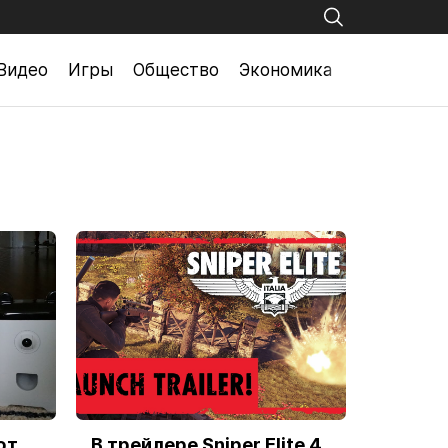
Видео
Игры
Общество
Экономика
ют
В трейлере Sniper Elite 4