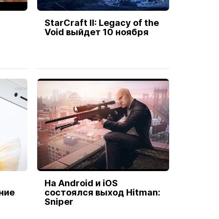
и
StarCraft II: Legacy of the
Void выйдет 10 ноября
На Android и iOS
ние
состоялся выход Hitman:
Sniper