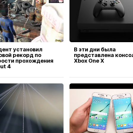
дент установил
В эти дни была
овой рекорд по
представлена консо
рости прохождения
Xbox One X
out 4