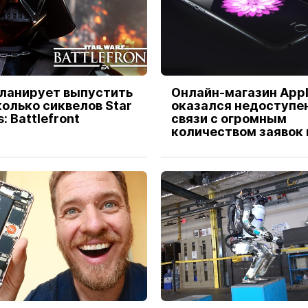
планирует выпустить
Онлайн-магазин App
олько сиквелов Star
оказался недоступен
: Battlefront
связи с огромным
количеством заявок 
новинку iPhone 6