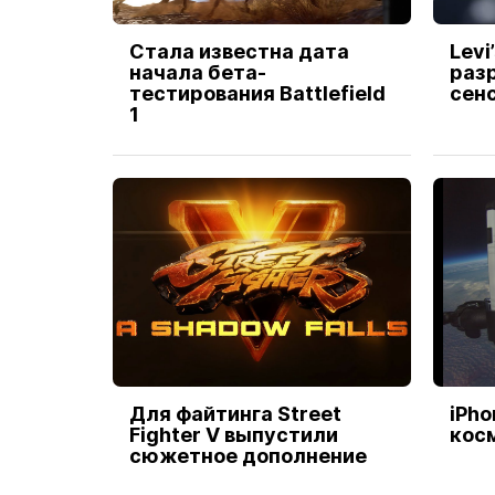
Стала известна дата
Levi
начала бета-
раз
тестирования Battlefield
сен
1
Для файтинга Street
iPho
Fighter V выпустили
кос
сюжетное дополнение