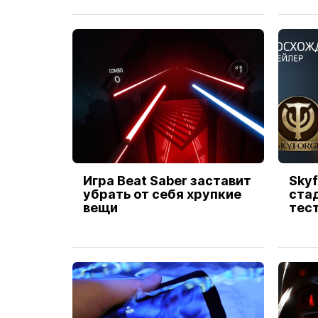
Игра Beat Saber заставит
Skyf
убрать от себя хрупкие
ста
вещи
тес