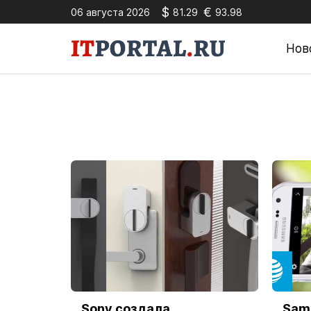
$
€
06 августа 2026
81.29
93.98
Нов
Sony создала
Sam