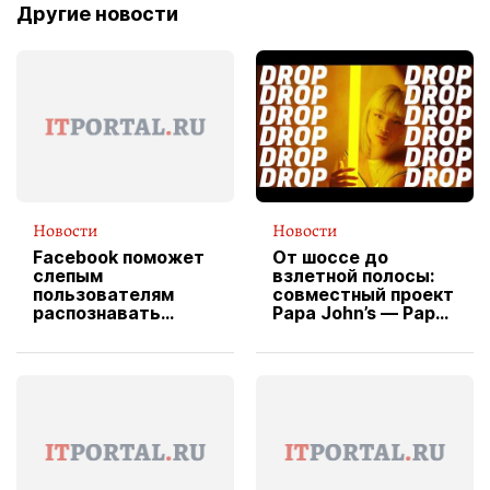
Другие новости
Новости
Новости
Facebook поможет
От шоссе до
слепым
взлетной полосы:
пользователям
совместный проект
распознавать
Papa John’s — Papa
изображения
X Cheddar —
вводит
эксклюзивную
форму водителя
службы доставки
пиццы