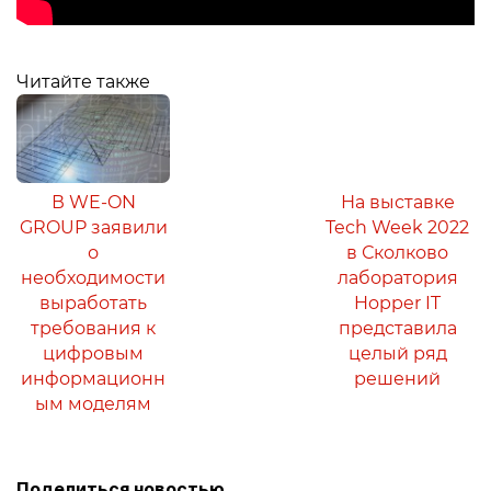
Читайте также
В WE-ON
На выставке
GROUP заявили
Tech Week 2022
о
в Сколково
необходимости
лаборатория
выработать
Hopper IT
требования к
представила
цифровым
целый ряд
информационн
решений
ым моделям
Поделиться новостью