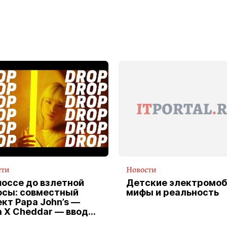
сти
Новости
шоссе до взлетной
Детские электромоб
осы: совместный
мифы и реальность
кт Papa John’s —
a X Cheddar — вводит
клюзивную форму