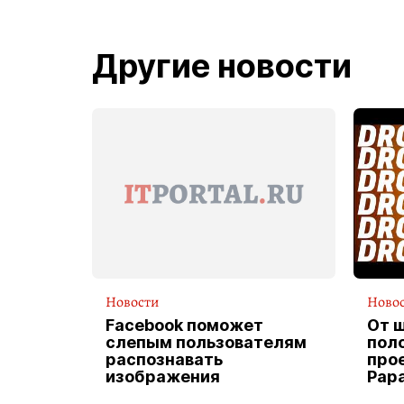
Другие новости
Новости
Ново
Facebook поможет
От 
слепым пользователям
пол
распознавать
прое
изображения
Pap
экс