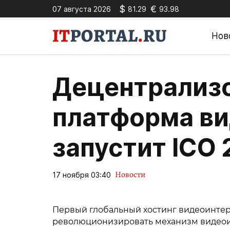
$
€
07 августа 2026
81.29
93.98
Нов
Децентрализ
платформа ви
запустит ICO 
Новости
17 ноября 03:40
Первый глобальный хостинг видеоинте
революционизировать механизм видеои