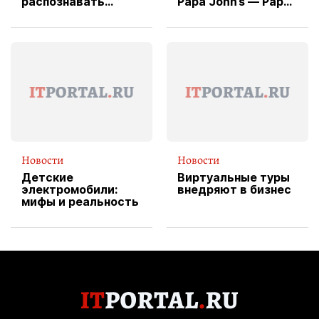
распознавать
Papa John’s — Papa
изображения
X Cheddar —
вводит
эксклюзивную
форму водителя
службы доставки
пиццы
Новости
Новости
Детские
Виртуальные туры
электромобили:
внедряют в бизнес
мифы и реальность