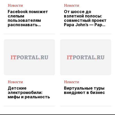
Новости
Новости
Facebook поможет
От шоссе до
слепым
взлетной полосы:
пользователям
совместный проект
распознавать
Papa John’s — Papa
изображения
X Cheddar —
вводит
эксклюзивную
форму водителя
службы доставки
пиццы
Новости
Новости
Детские
Виртуальные туры
электромобили:
внедряют в бизнес
мифы и реальность