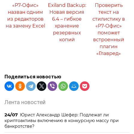
«Р7-Офис»
Exiland Backup:
Проверить
назван одним
Новая версия
текст на
из редакторов
6.4 – гибкое
стилистику в
на замену Excel
хранение
«Р7-Офис»
резервных
поможет
копий
встроенный
плагин
«Главред»
Поделиться новостью
Лента новостей
24/07
Юрист Александр Шефер: Подлежат ли
криптоактивы включению в конкурсную массу при
банкротстве?