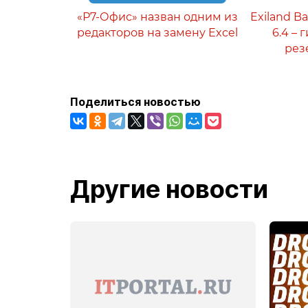
«Р7-Офис» назван одним из
Exiland B
редакторов на замену Excel
6.4 –
рез
Поделиться новостью
Другие новости