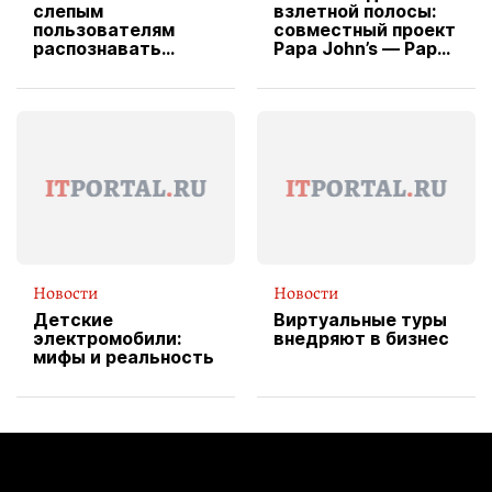
слепым
взлетной полосы:
пользователям
совместный проект
распознавать
Papa John’s — Papa
изображения
X Cheddar —
вводит
эксклюзивную
форму водителя
службы доставки
пиццы
Новости
Новости
Детские
Виртуальные туры
электромобили:
внедряют в бизнес
мифы и реальность