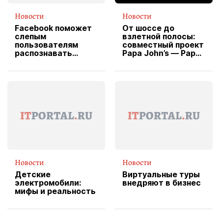
Новости
Новости
Facebook поможет
От шоссе до
слепым
взлетной полосы:
пользователям
совместный проект
распознавать
Papa John’s — Papa
изображения
X Cheddar —
вводит
эксклюзивную
форму водителя
службы доставки
пиццы
Новости
Новости
Детские
Виртуальные туры
электромобили:
внедряют в бизнес
мифы и реальность