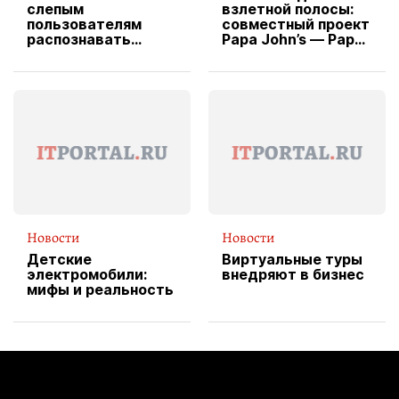
слепым
взлетной полосы:
пользователям
совместный проект
распознавать
Papa John’s — Papa
изображения
X Cheddar —
вводит
эксклюзивную
форму водителя
службы доставки
пиццы
Новости
Новости
Детские
Виртуальные туры
электромобили:
внедряют в бизнес
мифы и реальность