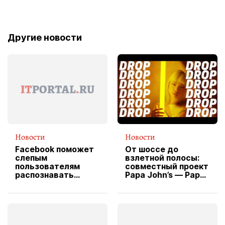
Другие новости
Новости
Новости
Facebook поможет
От шоссе до
слепым
взлетной полосы:
пользователям
совместный проект
распознавать
Papa John’s — Papa
изображения
X Cheddar —
вводит
эксклюзивную
форму водителя
службы доставки