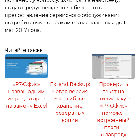
по данному вопросу. ФАС пошла навстречу,
выдав предупреждение, обеспечить
предоставление сервисного обслуживания
потребителям со сроком его исполнения до 1
мая 2017 года.
Читайте также
«Р7-Офис»
Exiland Backup:
Проверить
назван одним
Новая версия
текст на
из редакторов
6.4 – гибкое
стилистику в
на замену Excel
хранение
«Р7-Офис»
резервных
поможет
копий
встроенный
плагин
«Главред»