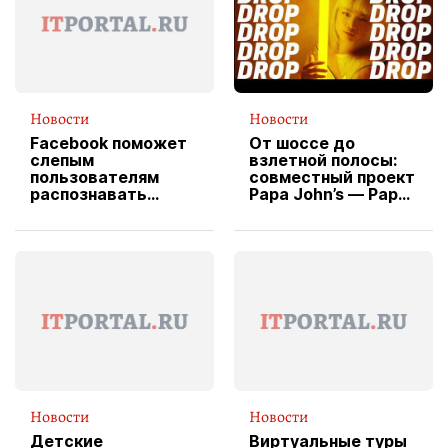
Новости
Новости
Facebook поможет
От шоссе до
слепым
взлетной полосы:
пользователям
совместный проект
распознавать
Papa John’s — Papa
изображения
X Cheddar —
вводит
эксклюзивную
форму водителя
службы доставки
пиццы
Новости
Новости
Детские
Виртуальные туры