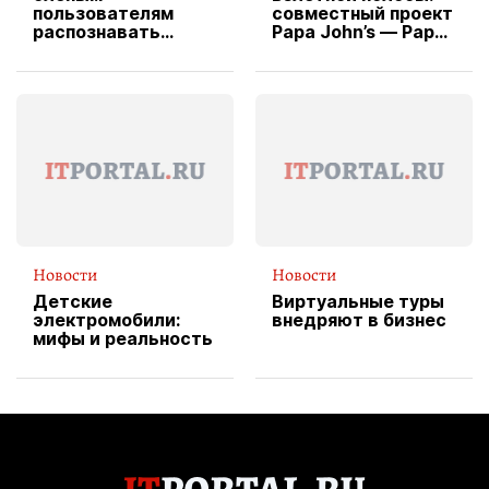
пользователям
совместный проект
распознавать
Papa John’s — Papa
изображения
X Cheddar —
вводит
эксклюзивную
форму водителя
службы доставки
пиццы
Новости
Новости
Детские
Виртуальные туры
электромобили:
внедряют в бизнес
мифы и реальность