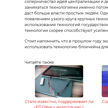
соперничество идей централизации и д
заниматься технологиями именно потому
даст больше власти простым людям. Одн
появлением узкого круга крупных техн
использования технологий государством
технологии скорее способствуют усиле
Стоит напомнить, что в прошлом году э
использовать технологию блокчейна дл
Читайте также
Стало известно, поддерживает ли
Со
«Р7-Офис» интеграцию с