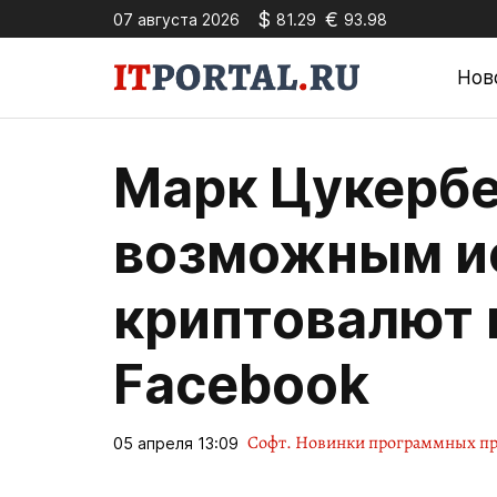
$
€
07 августа 2026
81.29
93.98
Нов
Марк Цукербе
возможным и
криптовалют 
Facebook
Софт. Новинки программных пр
05 апреля 13:09