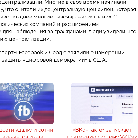
ецентрализации. Многие в свое время начинали
, что считали их децентрализующей силой, которая
ако позднее многие разочаровались в них. С
ологических компаний и расширением
 для наблюдения за гражданами, люди увидели, что
нию централизации.
ксперты Facebook и Google заявили о намерении
я защиты «цифровой демократии» в США.
цсети удалили сотни
«ВКонтакте» запускает
аккаунтов из-за
платежную систему VK Pay