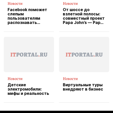
Новости
Новости
Facebook поможет
От шоссе до
слепым
взлетной полосы:
пользователям
совместный проект
распознавать
Papa John’s — Papa
изображения
X Cheddar —
вводит
эксклюзивную
форму водителя
службы доставки
пиццы
Новости
Новости
Детские
Виртуальные туры
электромобили:
внедряют в бизнес
мифы и реальность