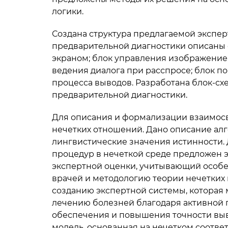
логики.
Создана структура предлагаемой экспер
предварительной диагностики описаны 
экраном; блок управления изображением
ведения диалога при расспросе; блок п
процесса выводов. Разработана блок-сх
предварительной диагностики.
Для описания и формализации взаимос
нечетких отношений. Дано описание ал
лингвистические значения истинности.
процедур в нечеткой среде предложен 
экспертной оценки, учитывающий особе
врачей и методологию тео­рии нечетких 
созданию экспертной системы, которая
лечению болезней благодаря активной п
обеспечения и повышения точности выв
модель, основанная на нечетком соотве