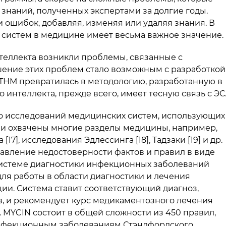
знаний, полученных экспертами за долгие годы.
 ошибок, добавляя, изменяя или удаляя знания. В
 систем в медицине имеет весьма важное значение.
теллекта возникли проблемы, связанные с
ение этих проблем стало возможным с разработкой
. ТНМ превратилась в методологию, разработанную в
 интеллекта, прежде всего, имеет тесную связь с ЭС
о исследований медицинских систем, использующих
и охвачены многие разделы медицины, например,
], исследования Эдлессинга [18], Тадзаки [19] и др.
тавление недостоверности фактов и правил в виде
 системе диагностики инфекционных заболеваний
для работы в области диагностики и лечения
ии. Система ставит соответствующий диагноз,
в, и рекомендует курс медикаментозного лечения
MYCIN состоит в общей сложности из 450 правил,
нфекционным заболеваниям Стэндфордского