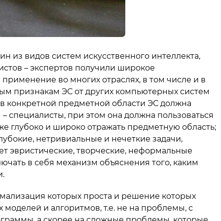
дин из видов систем искусственного интеллекта,
истов – экспертов получили широкое
применение во многих отраслях, в том числе и в
ным признакам ЭС от других компьютерных систем
 – в конкретной предметной области ЭС должна
ы – специалисты, при этом она должна пользоваться
е глубоко и широко отражать предметную область;
глубокие, нетривиальные и нечеткие задачи,
ет эвристические, творческие, неформальные
лючать в себя механизм объяснения того, каким
.
мализация которых проста и решение которых
оделей и алгоритмов, т.е. не на проблемы, с
раммы, а скорее на сложные проблемы, которые