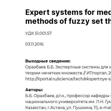
Expert systems for med
methods of fuzzy set t
УДК 51.001.57
03.11.2016
Выходные сведения:
Оразбаев Б.Б. Экспертные системы для
теории нечетких множеств // ИТпортал, 201
http://itportal.ru/science/tech/ekspertnye
Авторы:
Б.Б. Оразбаев, д.т.н., профессор кафед
национального университета им. Л.Н. Гум
Казахстан, г.Астана, ул. Пушкина, 11), e-ma