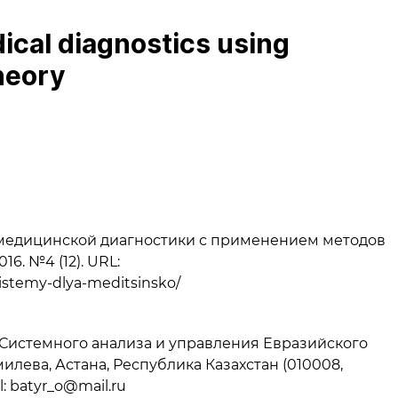
ical diagnostics using
heory
 медицинской диагностики с применением методов
6. №4 (12). URL:
-sistemy-dlya-meditsinsko/
ры Системного анализа и управления Евразийского
илева, Астана, Республика Казахстан (010008,
il: batyr_o@mail.ru