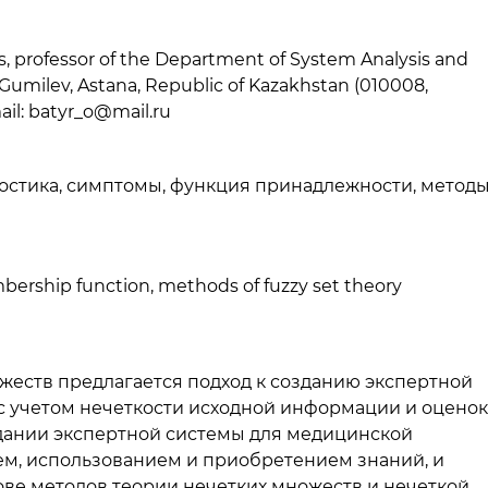
es, professor of the Department of System Analysis and
 Gumilev, Astana, Republic of Kazakhstan (010008,
mail: batyr_o@mail.ru
ностика, симптомы, функция принадлежности, метод
ership function, methods of fuzzy set theory
жеств предлагается подход к созданию экспертной
с учетом нечеткости исходной информации и оценок
ании экспертной системы для медицинской
ем, использованием и приобретением знаний, и
ве методов теории нечетких множеств и нечеткой