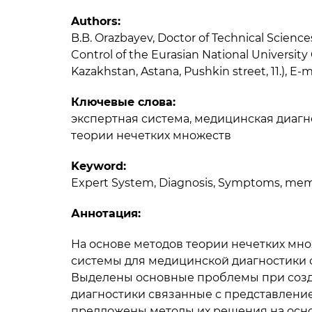
Authors:
B.B. Orazbayev, Doctor of Technical Scienc
Control of the Eurasian National University
Kazakhstan, Astana, Pushkin street, 11.), E-
Ключевые слова:
экспертная система, медицинская диаг
теории нечетких множеств
Keyword:
Expert System, Diagnosis, Symptoms, memb
Аннотация:
На основе методов теории нечетких мно
системы для медицинской диагностики 
Выделены основные проблемы при созд
диагностики связанные с представлени
предложены методы их решения на осно