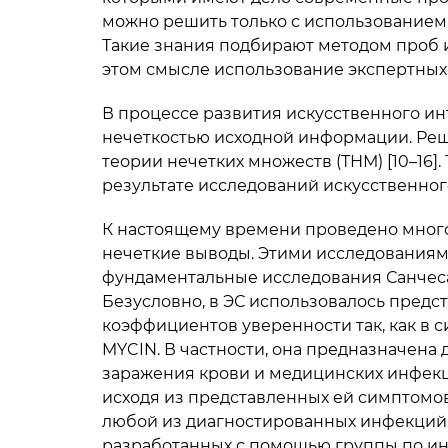
можно решить только с использованием 
Такие знания подбирают методом проб и
этом смысле использование экспертных
В процессе развития искусственного ин
нечеткостью исходной информации. Реш
теории нечетких множеств (ТНМ) [10–16]
результате исследований искусственного
К настоящему времени проведено мног
нечеткие выводы. Этими исследованиям
фундаментальные исследования Санчеса [17
Безусловно, в ЭС использовалось предс
коэффициентов уверенности так, как в
MYCIN. В частности, она предназначена 
заражения крови и медицинских инфекц
исходя из представленных ей симптомо
любой из диагностированных инфекций. 
разработанных с помощью группы по и