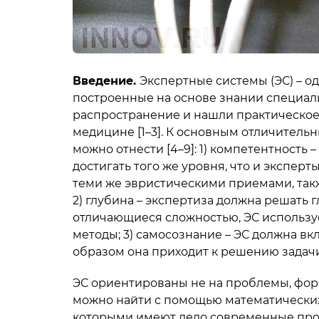
Введение
.
Экспертные системы (ЭС) – о
построенные на основе знании специал
распространение и нашли практическое 
медицине [1–3]. К основным отличитель
можно отнести [4–9]: 1) компетентность
достигать того же уровня, что и эксперт
теми же эвристическими приемами, такж
2) глубина – экспертиза должна решать 
отличающиеся сложностью, ЭС использу
методы; 3) самосознание – ЭС должна вк
образом она приходит к решению задачи
ЭС ориентированы не на проблемы, фор
можно найти с помощью математических м
которыми имеют дело современные прог