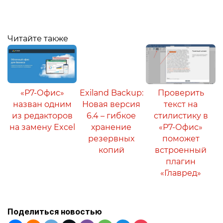
Читайте также
«Р7-Офис»
Exiland Backup:
Проверить
назван одним
Новая версия
текст на
из редакторов
6.4 – гибкое
стилистику в
на замену Excel
хранение
«Р7-Офис»
резервных
поможет
копий
встроенный
плагин
«Главред»
Поделиться новостью