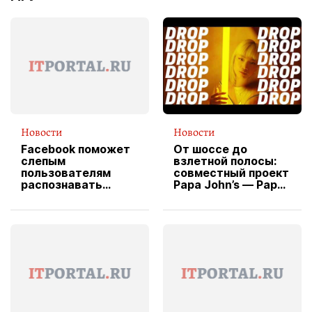
Новости
Новости
Facebook поможет
От шоссе до
слепым
взлетной полосы:
пользователям
совместный проект
распознавать
Papa John’s — Papa
изображения
X Cheddar —
вводит
эксклюзивную
форму водителя
службы доставки
пиццы