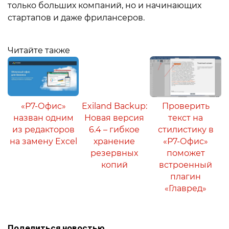
только больших компаний, но и начинающих
стартапов и даже фрилансеров.
Читайте также
«Р7-Офис»
Exiland Backup:
Проверить
назван одним
Новая версия
текст на
из редакторов
6.4 – гибкое
стилистику в
на замену Excel
хранение
«Р7-Офис»
резервных
поможет
копий
встроенный
плагин
«Главред»
Поделиться новостью