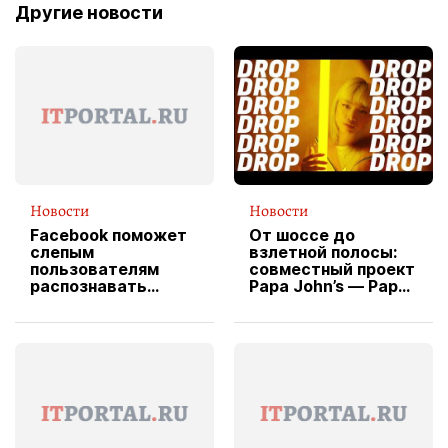
Другие новости
Новости
Новости
Facebook поможет
От шоссе до
слепым
взлетной полосы:
пользователям
совместный проект
распознавать
Papa John’s — Papa
изображения
X Cheddar —
вводит
эксклюзивную
форму водителя
службы доставки
пиццы