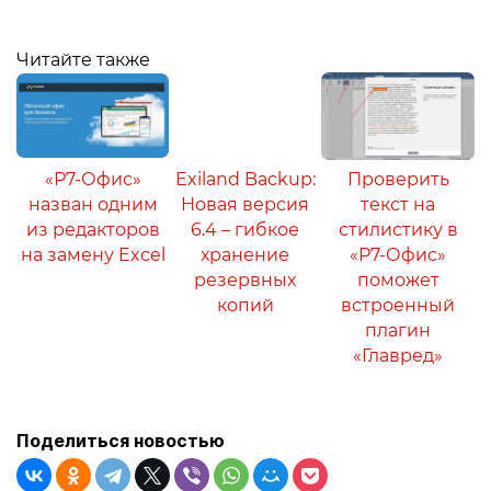
Читайте также
«Р7-Офис»
Exiland Backup:
Проверить
назван одним
Новая версия
текст на
из редакторов
6.4 – гибкое
стилистику в
на замену Excel
хранение
«Р7-Офис»
резервных
поможет
копий
встроенный
плагин
«Главред»
Поделиться новостью