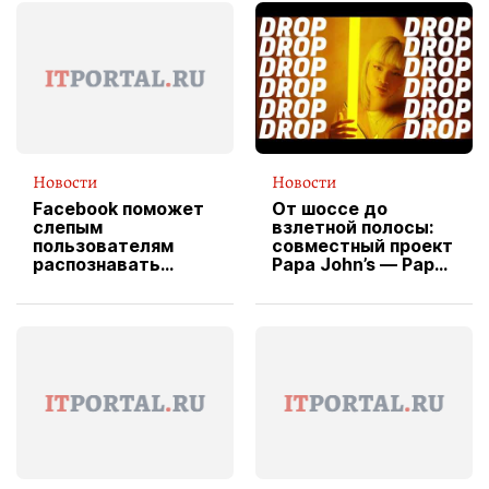
Новости
Новости
Facebook поможет
От шоссе до
слепым
взлетной полосы:
пользователям
совместный проект
распознавать
Papa John’s — Papa
изображения
X Cheddar —
вводит
эксклюзивную
форму водителя
службы доставки
пиццы