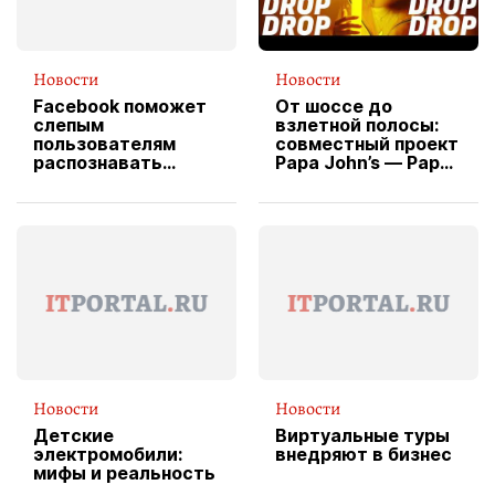
Новости
Новости
Facebook поможет
От шоссе до
слепым
взлетной полосы:
пользователям
совместный проект
распознавать
Papa John’s — Papa
изображения
X Cheddar —
вводит
эксклюзивную
форму водителя
службы доставки
пиццы
Новости
Новости
Детские
Виртуальные туры
электромобили:
внедряют в бизнес
мифы и реальность