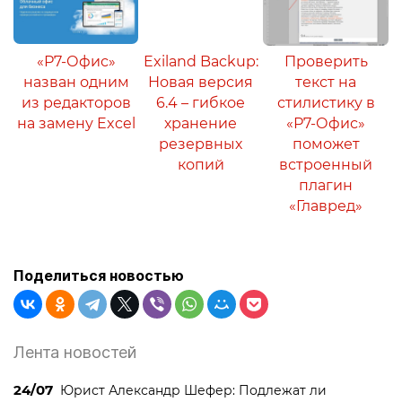
«Р7-Офис»
Exiland Backup:
Проверить
назван одним
Новая версия
текст на
из редакторов
6.4 – гибкое
стилистику в
на замену Excel
хранение
«Р7-Офис»
резервных
поможет
копий
встроенный
плагин
«Главред»
Поделиться новостью
Лента новостей
24/07
Юрист Александр Шефер: Подлежат ли