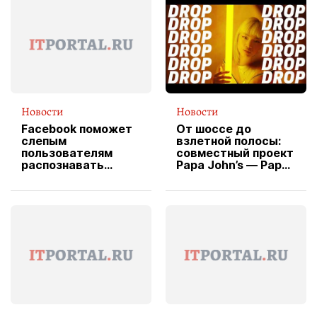
Новости
Новости
Facebook поможет
От шоссе до
слепым
взлетной полосы:
пользователям
совместный проект
распознавать
Papa John’s — Papa
изображения
X Cheddar —
вводит
эксклюзивную
форму водителя
службы доставки
пиццы