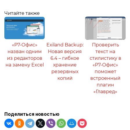
Читайте также
«Р7-Офис»
Exiland Backup:
Проверить
назван одним
Новая версия
текст на
из редакторов
6.4 – гибкое
стилистику в
на замену Excel
хранение
«Р7-Офис»
резервных
поможет
копий
встроенный
плагин
«Главред»
Поделиться новостью