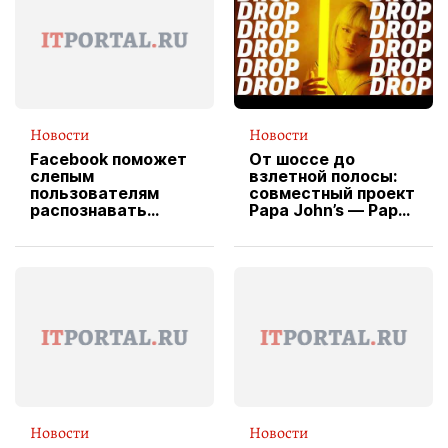
Новости
Новости
Facebook поможет
От шоссе до
слепым
взлетной полосы:
пользователям
совместный проект
распознавать
Papa John’s — Papa
изображения
X Cheddar —
вводит
эксклюзивную
форму водителя
службы доставки
пиццы
Новости
Новости