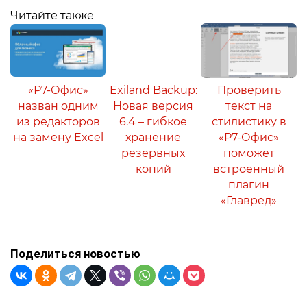
Читайте также
«Р7-Офис»
Exiland Backup:
Проверить
назван одним
Новая версия
текст на
из редакторов
6.4 – гибкое
стилистику в
на замену Excel
хранение
«Р7-Офис»
резервных
поможет
копий
встроенный
плагин
«Главред»
Поделиться новостью