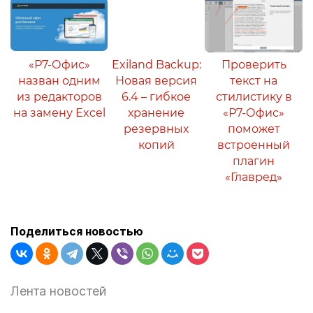
«Р7-Офис»
Exiland Backup:
Проверить
назван одним
Новая версия
текст на
из редакторов
6.4 – гибкое
стилистику в
на замену Excel
хранение
«Р7-Офис»
резервных
поможет
копий
встроенный
плагин
«Главред»
Поделиться новостью
Лента новостей