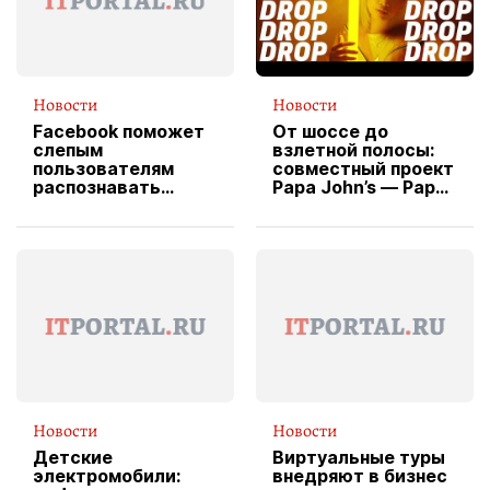
Новости
Новости
Facebook поможет
От шоссе до
слепым
взлетной полосы:
пользователям
совместный проект
распознавать
Papa John’s — Papa
изображения
X Cheddar —
вводит
эксклюзивную
форму водителя
службы доставки
пиццы
Новости
Новости
Детские
Виртуальные туры
электромобили:
внедряют в бизнес