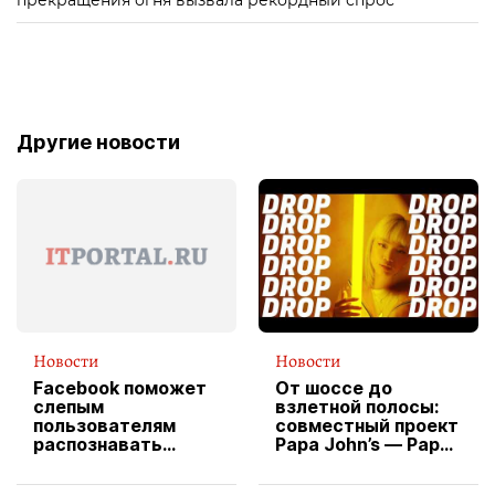
прекращения огня вызвала рекордный спрос
Другие новости
Новости
Новости
Facebook поможет
От шоссе до
слепым
взлетной полосы:
пользователям
совместный проект
распознавать
Papa John’s — Papa
изображения
X Cheddar —
вводит