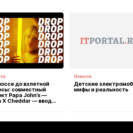
сти
Новости
шоссе до взлетной
Детские электромоб
осы: совместный
мифы и реальность
кт Papa John’s —
a X Cheddar — вводит
клюзивную форму
ителя службы
тавки пиццы