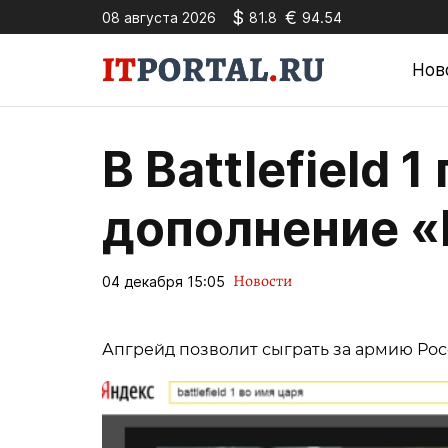
$
€
08 августа 2026
81.8
94.54
Нов
В Battlefield 1
дополнение «
Новости
04 декабря 15:05
Апгрейд позволит сыграть за армию Ро