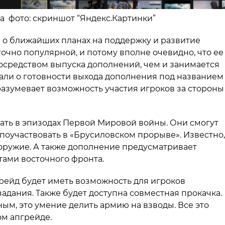
ина фото: скриншот “Яндекс.Картинки”
 о ближайших планах на поддержку и развитие
таточно популярной, и потому вполне очевидно, что ее
посредством выпуска дополнений, чем и занимается
зали о готовности выхода дополнения под названием
азумевает возможность участия игроков за стороны
ать в эпизодах Первой Мировой войны. Они смогут
 поучаствовать в «Брусиловском прорыве». Известно,
 оружие. А также дополнение предусматривает
тами восточного фронта.
пгрейд будет иметь возможность для игроков
адания. Также будет доступна совместная прокачка.
ным, это умение делить армию на взводы. Все это
ом апгрейде.