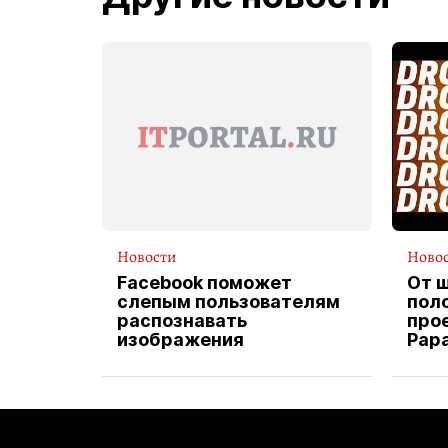
Новости
Ново
Facebook поможет
От 
слепым пользователям
пол
распознавать
прое
изображения
Pap
экс
вод
дос