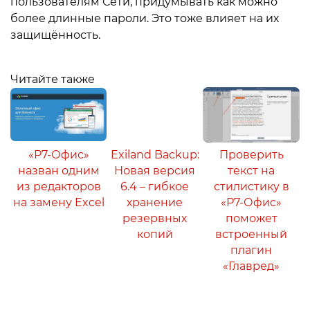
пользователям Сети, придумывать как можно
более длинные пароли. Это тоже влияет на их
защищённость.
Читайте также
«Р7-Офис»
Exiland Backup:
Проверить
назван одним
Новая версия
текст на
из редакторов
6.4 – гибкое
стилистику в
на замену Excel
хранение
«Р7-Офис»
резервных
поможет
копий
встроенный
плагин
«Главред»