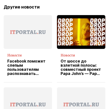
Другие новости
Новости
Новости
Facebook поможет
От шоссе до
слепым
взлетной полосы:
пользователям
совместный проект
распознавать
Papa John’s — Papa
изображения
X Cheddar —
вводит
эксклюзивную
форму водителя
службы доставки
пиццы