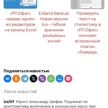
«Р7-Офис»
Exiland Backup:
Проверить
назван одним
Новая версия
текст на
из редакторов
6.4 – гибкое
стилистику в
на замену Excel
хранение
«Р7-Офис»
резервных
поможет
копий
встроенный
плагин
«Главред»
Поделиться новостью
Лента новостей
24/07
Юрист Александр Шефер: Подлежат ли
криптоактивы включению в конкурсную массу при