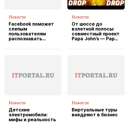
Новости
Новости
Facebook поможет
От шоссе до
слепым
взлетной полосы:
пользователям
совместный проект
распознавать
Papa John’s — Papa
изображения
X Cheddar —
вводит
эксклюзивную
форму водителя
службы доставки
пиццы
Новости
Новости
Детские
Виртуальные туры
электромобили:
внедряют в бизнес
мифы и реальность