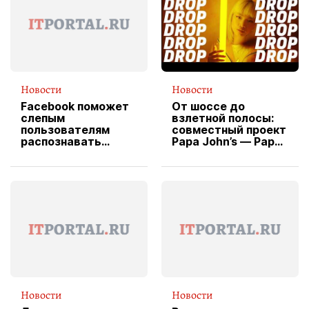
Новости
Новости
Facebook поможет
От шоссе до
слепым
взлетной полосы:
пользователям
совместный проект
распознавать
Papa John’s — Papa
изображения
X Cheddar —
вводит
эксклюзивную
форму водителя
службы доставки
пиццы
Новости
Новости