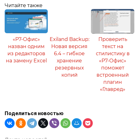
Читайте также
«Р7-Офис»
Exiland Backup:
Проверить
назван одним
Новая версия
текст на
из редакторов
6.4 – гибкое
стилистику в
на замену Excel
хранение
«Р7-Офис»
резервных
поможет
копий
встроенный
плагин
«Главред»
Поделиться новостью