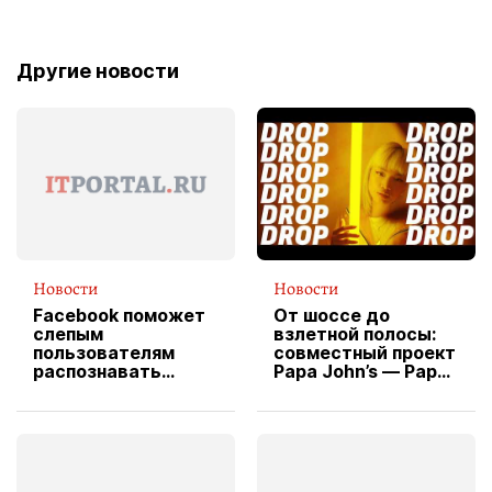
Другие новости
Новости
Новости
Facebook поможет
От шоссе до
слепым
взлетной полосы:
пользователям
совместный проект
распознавать
Papa John’s — Papa
изображения
X Cheddar —
вводит
эксклюзивную
форму водителя
службы доставки
пиццы