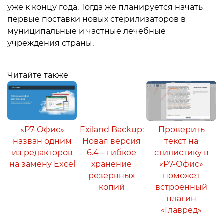
уже к концу года. Тогда же планируется начать
первые поставки новых стерилизаторов в
муниципальные и частные лечебные
учреждения страны.
Читайте также
«Р7-Офис»
Exiland Backup:
Проверить
назван одним
Новая версия
текст на
из редакторов
6.4 – гибкое
стилистику в
на замену Excel
хранение
«Р7-Офис»
резервных
поможет
копий
встроенный
плагин
«Главред»