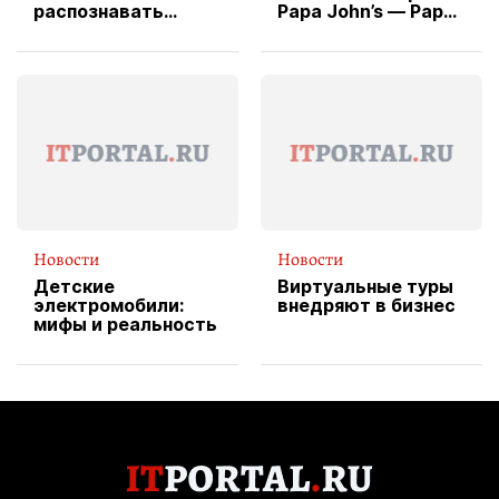
распознавать
Papa John’s — Papa
изображения
X Cheddar —
вводит
эксклюзивную
форму водителя
службы доставки
пиццы
Новости
Новости
Детские
Виртуальные туры
электромобили:
внедряют в бизнес
мифы и реальность