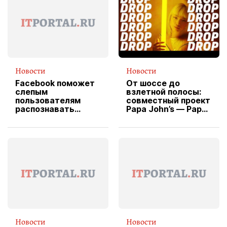
Новости
Новости
Facebook поможет
От шоссе до
слепым
взлетной полосы:
пользователям
совместный проект
распознавать
Papa John’s — Papa
изображения
X Cheddar —
вводит
эксклюзивную
форму водителя
службы доставки
пиццы
Новости
Новости