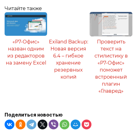
Читайте также
«Р7-Офис»
Exiland Backup:
Проверить
назван одним
Новая версия
текст на
из редакторов
6.4 – гибкое
стилистику в
на замену Excel
хранение
«Р7-Офис»
резервных
поможет
копий
встроенный
плагин
«Главред»
Поделиться новостью