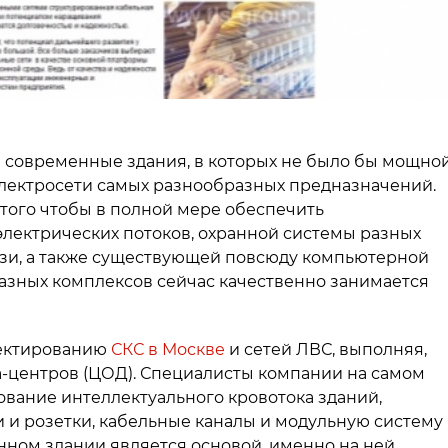
е современные здания, в которых не было бы мощно
лектросети самых разнообразных предназначений.
 того чтобы в полной мере обеспечить
лектрических потоков, охранной системы разных
язи, а также существующей повсюду компьютерной
азных комплексов сейчас качественно занимается
оектированию
СКС в Москве
и сетей ЛВС, выполняя,
та-центров (ЦОД). Специалисты компании на самом
вание интеллектуального кровотока зданий,
 и розетки, кабельные каналы и модульную систему
нном здании является основой, именно на ней