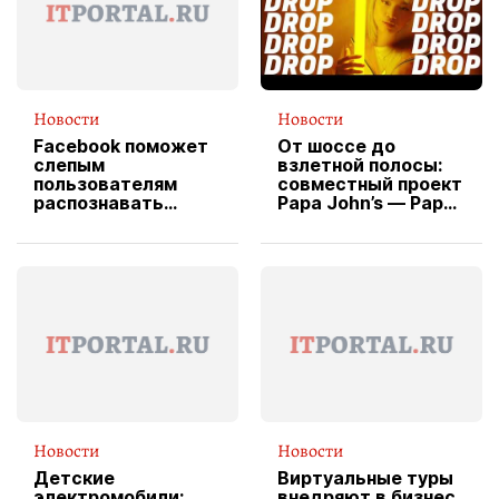
Новости
Новости
Facebook поможет
От шоссе до
слепым
взлетной полосы:
пользователям
совместный проект
распознавать
Papa John’s — Papa
изображения
X Cheddar —
вводит
эксклюзивную
форму водителя
службы доставки
пиццы
Новости
Новости
Детские
Виртуальные туры
электромобили:
внедряют в бизнес