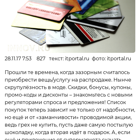
28.11.17 7:53 827 текст: itportal.ru фото: itportal.ru
Прошли те времена, когда зазорным считалось
приобрести вещь/услугу на распродаже. Нынче
скрупулёзность в моде. Скидки, бонусы, купоны,
промо-коды и дисконты – знакомьтесь с новыми
регуляторами спроса и предложения! Список
покупок теперь зависит не только от надобности,
но ещё и от «заманчивости» проводимой акции,
ведь грех не купить, пусть даже самую постылую
шоколадку, когда вторая идёт в подарок. А, если
ещё и приложение от супермаркета скачать –