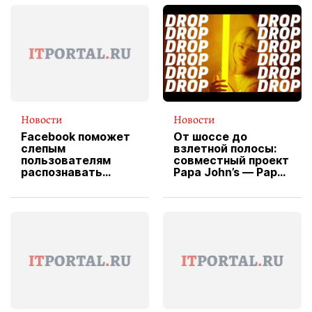
Новости
Новости
Facebook поможет
От шоссе до
слепым
взлетной полосы:
пользователям
совместный проект
распознавать
Papa John’s — Papa
изображения
X Cheddar —
вводит
эксклюзивную
форму водителя
службы доставки
пиццы