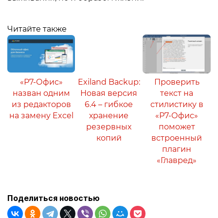
Читайте также
«Р7-Офис»
Exiland Backup:
Проверить
назван одним
Новая версия
текст на
из редакторов
6.4 – гибкое
стилистику в
на замену Excel
хранение
«Р7-Офис»
резервных
поможет
копий
встроенный
плагин
«Главред»
Поделиться новостью