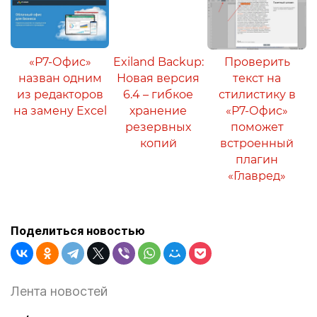
«Р7-Офис»
Exiland Backup:
Проверить
назван одним
Новая версия
текст на
из редакторов
6.4 – гибкое
стилистику в
на замену Excel
хранение
«Р7-Офис»
резервных
поможет
копий
встроенный
плагин
«Главред»
Поделиться новостью
Лента новостей