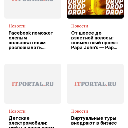
Новости
Новости
Facebook поможет
От шоссе до
слепым
взлетной полосы:
пользователям
совместный проект
распознавать
Papa John’s — Papa
изображения
X Cheddar —
вводит
эксклюзивную
форму водителя
службы доставки
пиццы
Новости
Новости
Детские
Виртуальные туры
электромобили:
внедряют в бизнес
мифы и реальность