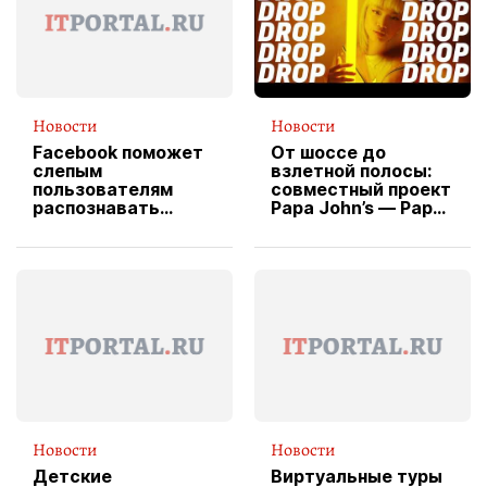
Новости
Новости
Facebook поможет
От шоссе до
слепым
взлетной полосы:
пользователям
совместный проект
распознавать
Papa John’s — Papa
изображения
X Cheddar —
вводит
эксклюзивную
форму водителя
службы доставки
пиццы
Новости
Новости
Детские
Виртуальные туры