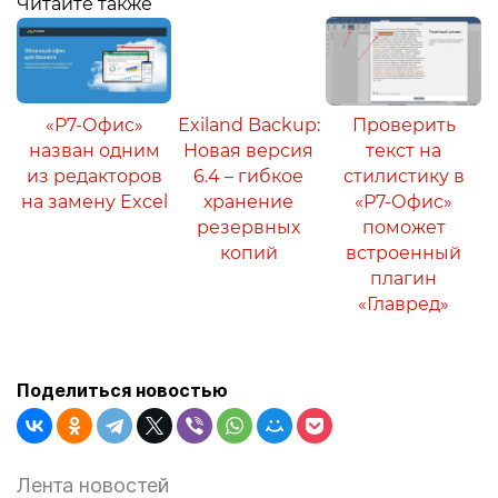
Читайте также
«Р7-Офис»
Exiland Backup:
Проверить
назван одним
Новая версия
текст на
из редакторов
6.4 – гибкое
стилистику в
на замену Excel
хранение
«Р7-Офис»
резервных
поможет
копий
встроенный
плагин
«Главред»
Поделиться новостью
Лента новостей