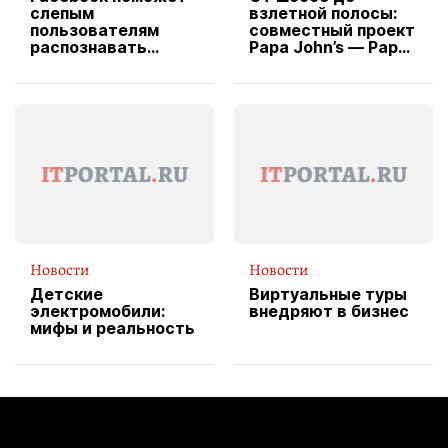
слепым
взлетной полосы:
пользователям
совместный проект
распознавать
Papa John’s — Papa
изображения
X Cheddar —
вводит
эксклюзивную
форму водителя
службы доставки
пиццы
Новости
Новости
Детские
Виртуальные туры
электромобили:
внедряют в бизнес
мифы и реальность