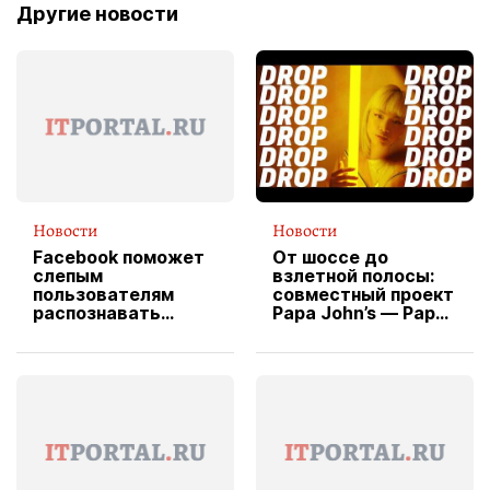
Другие новости
Новости
Новости
Facebook поможет
От шоссе до
слепым
взлетной полосы:
пользователям
совместный проект
распознавать
Papa John’s — Papa
изображения
X Cheddar —
вводит
эксклюзивную
форму водителя
службы доставки
пиццы