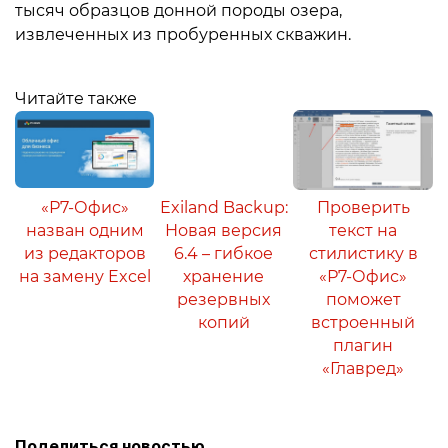
тысяч образцов донной породы озера,
извлеченных из пробуренных скважин.
Читайте также
«Р7-Офис»
Exiland Backup:
Проверить
назван одним
Новая версия
текст на
из редакторов
6.4 – гибкое
стилистику в
на замену Excel
хранение
«Р7-Офис»
резервных
поможет
копий
встроенный
плагин
«Главред»
Поделиться новостью