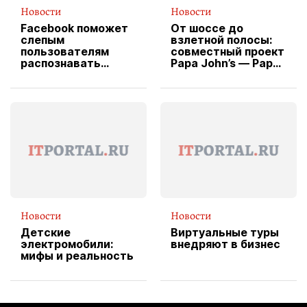
Новости
Новости
Facebook поможет
От шоссе до
слепым
взлетной полосы:
пользователям
совместный проект
распознавать
Papa John’s — Papa
изображения
X Cheddar —
вводит
эксклюзивную
форму водителя
службы доставки
пиццы
Новости
Новости
Детские
Виртуальные туры
электромобили:
внедряют в бизнес
мифы и реальность