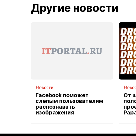
Другие новости
Новости
Ново
Facebook поможет
От 
слепым пользователям
пол
распознавать
прое
изображения
Pap
экс
вод
дос