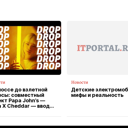
сти
Новости
шоссе до взлетной
Детские электромоб
осы: совместный
мифы и реальность
кт Papa John’s —
a X Cheddar — вводит
клюзивную форму
ителя службы
тавки пиццы