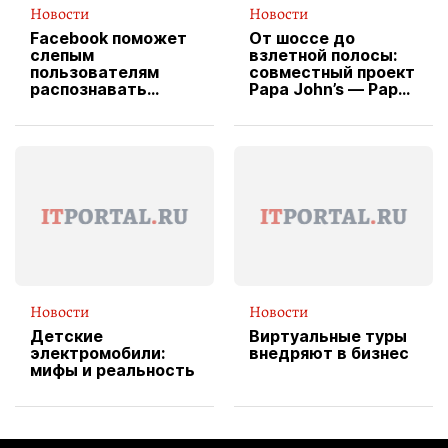
Новости
Новости
Facebook поможет
От шоссе до
слепым
взлетной полосы:
пользователям
совместный проект
распознавать
Papa John’s — Papa
изображения
X Cheddar —
вводит
эксклюзивную
форму водителя
службы доставки
пиццы
Новости
Новости
Детские
Виртуальные туры
электромобили:
внедряют в бизнес
мифы и реальность