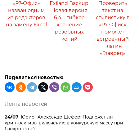
«Р7-Офис»
Exiland Backup:
Проверить
назван одним
Новая версия
текст на
из редакторов
6.4 – гибкое
стилистику в
на замену Excel
хранение
«Р7-Офис»
резервных
поможет
копий
встроенный
плагин
«Главред»
Поделиться новостью
Лента новостей
24/07
Юрист Александр Шефер: Подлежат ли
криптоактивы включению в конкурсную массу при
банкротстве?