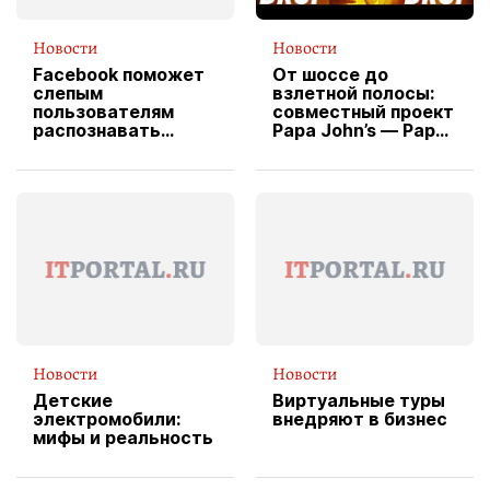
Новости
Новости
Facebook поможет
От шоссе до
слепым
взлетной полосы:
пользователям
совместный проект
распознавать
Papa John’s — Papa
изображения
X Cheddar —
вводит
эксклюзивную
форму водителя
службы доставки
пиццы
Новости
Новости
Детские
Виртуальные туры
электромобили:
внедряют в бизнес
мифы и реальность