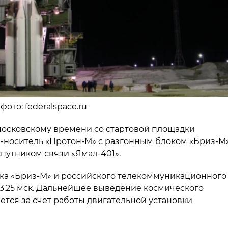
фото: federalspace.ru
о московскому времени со стартовой площадки
а-носитель «Протон-М» с разгонным блоком «Бриз-М
утником связи «Ямал-401».
лока «Бриз-М» и российского телекоммуникационного
 3.25 мск. Дальнейшее выведение космического
ется за счет работы двигательной установки