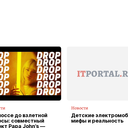
сти
Новости
шоссе до взлетной
Детские электромоб
осы: совместный
мифы и реальность
кт Papa John’s —