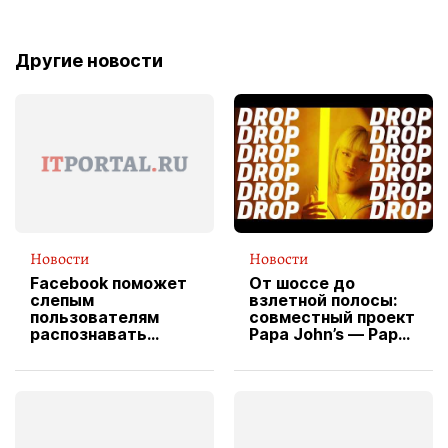
Другие новости
Новости
Новости
Facebook поможет
От шоссе до
слепым
взлетной полосы:
пользователям
совместный проект
распознавать
Papa John’s — Papa
изображения
X Cheddar —
вводит
эксклюзивную
форму водителя
службы доставки
пиццы