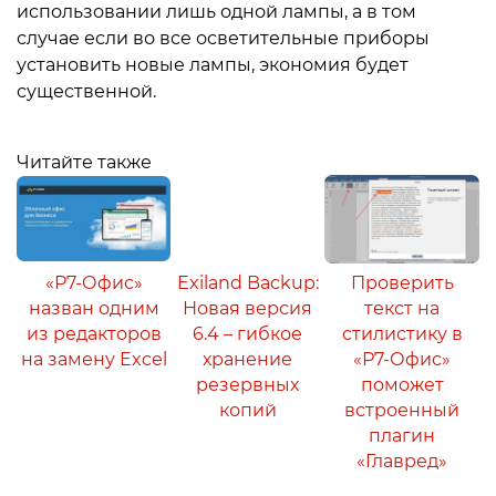
использовании лишь одной лампы, а в том
случае если во все осветительные приборы
установить новые лампы, экономия будет
существенной.
Читайте также
«Р7-Офис»
Exiland Backup:
Проверить
назван одним
Новая версия
текст на
из редакторов
6.4 – гибкое
стилистику в
на замену Excel
хранение
«Р7-Офис»
резервных
поможет
копий
встроенный
плагин
«Главред»