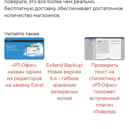
поверьте, это всё более чем реально,
бесплатную доставку обеспечивает достаточное
количество магазинов.
Читайте также
«Р7-Офис»
Exiland Backup:
Проверить
назван одним
Новая версия
текст на
из редакторов
6.4 – гибкое
стилистику в
на замену Excel
хранение
«Р7-Офис»
резервных
поможет
копий
встроенный
плагин
«Главред»