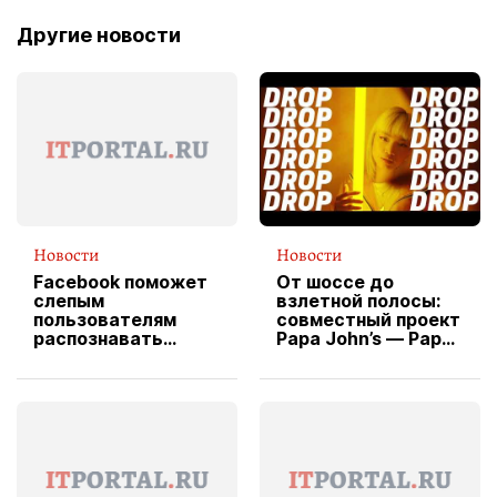
Другие новости
Новости
Новости
Facebook поможет
От шоссе до
слепым
взлетной полосы:
пользователям
совместный проект
распознавать
Papa John’s — Papa
изображения
X Cheddar —
вводит
эксклюзивную
форму водителя
службы доставки
пиццы