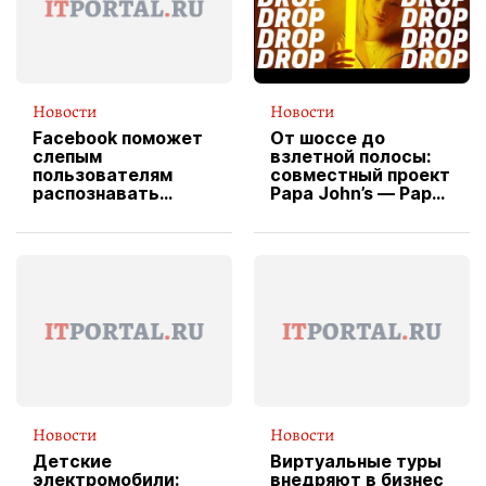
Новости
Новости
Facebook поможет
От шоссе до
слепым
взлетной полосы:
пользователям
совместный проект
распознавать
Papa John’s — Papa
изображения
X Cheddar —
вводит
эксклюзивную
форму водителя
службы доставки
пиццы
Новости
Новости
Детские
Виртуальные туры
электромобили:
внедряют в бизнес