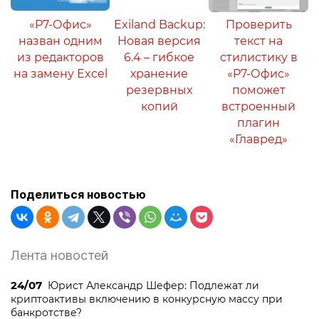
«Р7-Офис»
Exiland Backup:
Проверить
назван одним
Новая версия
текст на
из редакторов
6.4 – гибкое
стилистику в
на замену Excel
хранение
«Р7-Офис»
резервных
поможет
копий
встроенный
плагин
«Главред»
Поделиться новостью
Лента новостей
24/07
Юрист Александр Шефер: Подлежат ли
криптоактивы включению в конкурсную массу при
банкротстве?