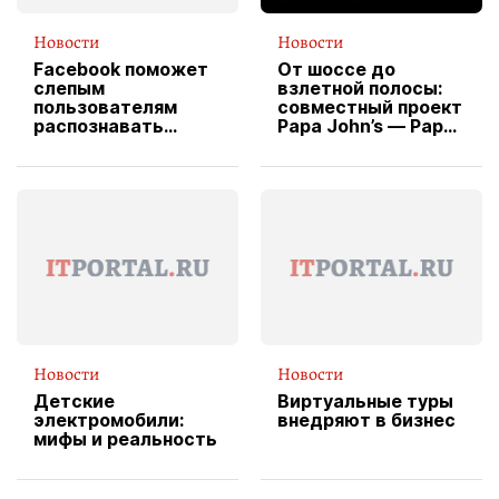
Новости
Новости
Facebook поможет
От шоссе до
слепым
взлетной полосы:
пользователям
совместный проект
распознавать
Papa John’s — Papa
изображения
X Cheddar —
вводит
эксклюзивную
форму водителя
службы доставки
пиццы
Новости
Новости
Детские
Виртуальные туры
электромобили:
внедряют в бизнес
мифы и реальность