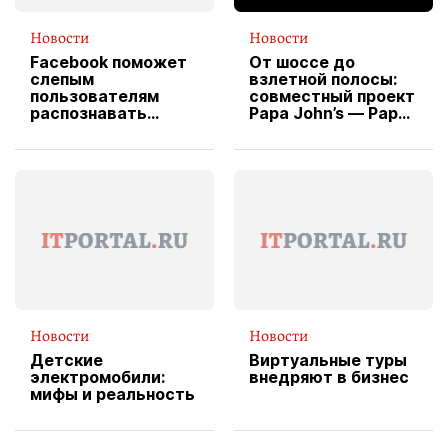
Новости
Новости
Facebook поможет
От шоссе до
слепым
взлетной полосы:
пользователям
совместный проект
распознавать
Papa John’s — Papa
изображения
X Cheddar —
вводит
эксклюзивную
форму водителя
службы доставки
пиццы
Новости
Новости
Детские
Виртуальные туры
электромобили:
внедряют в бизнес
мифы и реальность