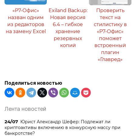
«Р7-Офис»
Exiland Backup:
Проверить
назван одним
Новая версия
текст на
из редакторов
6.4 – гибкое
стилистику в
на замену Excel
хранение
«Р7-Офис»
резервных
поможет
копий
встроенный
плагин
«Главред»
Поделиться новостью
Лента новостей
24/07
Юрист Александр Шефер: Подлежат ли
криптоактивы включению в конкурсную массу при
банкротстве?