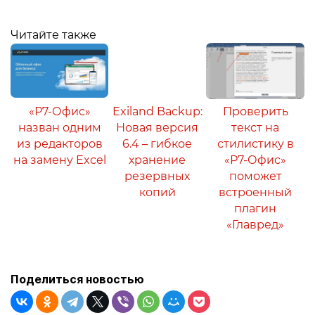
Читайте также
«Р7-Офис»
Exiland Backup:
Проверить
назван одним
Новая версия
текст на
из редакторов
6.4 – гибкое
стилистику в
на замену Excel
хранение
«Р7-Офис»
резервных
поможет
копий
встроенный
плагин
«Главред»
Поделиться новостью