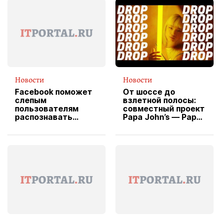
Новости
Новости
Facebook поможет
От шоссе до
слепым
взлетной полосы:
пользователям
совместный проект
распознавать
Papa John’s — Papa
изображения
X Cheddar —
вводит
эксклюзивную
форму водителя
службы доставки
пиццы