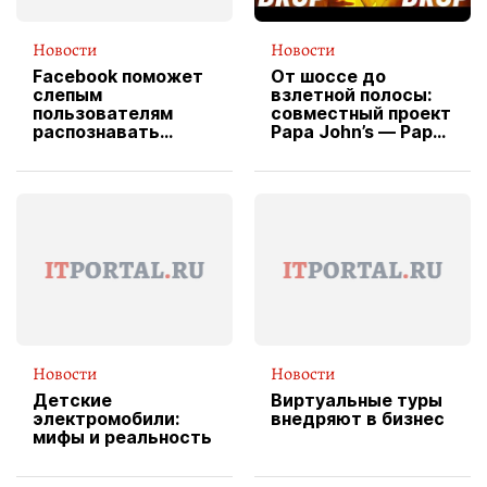
Новости
Новости
Facebook поможет
От шоссе до
слепым
взлетной полосы:
пользователям
совместный проект
распознавать
Papa John’s — Papa
изображения
X Cheddar —
вводит
эксклюзивную
форму водителя
службы доставки
пиццы
Новости
Новости
Детские
Виртуальные туры
электромобили:
внедряют в бизнес
мифы и реальность