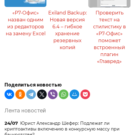
«Р7-Офис»
Exiland Backup:
Проверить
назван одним
Новая версия
текст на
из редакторов
6.4 – гибкое
стилистику в
на замену Excel
хранение
«Р7-Офис»
резервных
поможет
копий
встроенный
плагин
«Главред»
Поделиться новостью
Лента новостей
24/07
Юрист Александр Шефер: Подлежат ли
криптоактивы включению в конкурсную массу при
банкротстве?